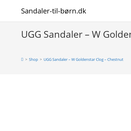
Skip
Sandaler-til-børn.dk
to
content
UGG Sandaler – W Golden
>
Shop
>
UGG Sandaler – W Goldenstar Clog – Chestnut