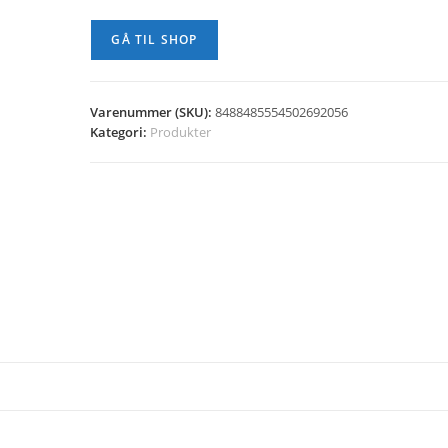
GÅ TIL SHOP
Varenummer (SKU):
8488485554502692056
Kategori:
Produkter