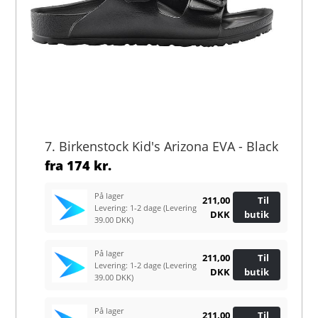
7. Birkenstock Kid's Arizona EVA - Black
fra
174 kr.
På lager
211,00
Til
Levering: 1-2 dage
(Levering
DKK
butik
39.00 DKK)
På lager
211,00
Til
Levering: 1-2 dage
(Levering
DKK
butik
39.00 DKK)
På lager
211,00
Til