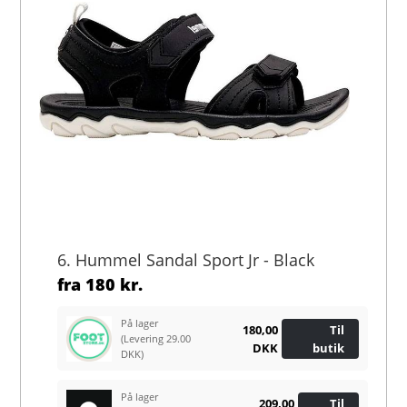
6. Hummel Sandal Sport Jr - Black
fra
180 kr.
På lager
180,00
Til
(Levering 29.00
DKK
butik
DKK)
På lager
209,00
Til