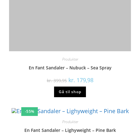
Pom Pom Sandaler – Sporty Velcro – Light Lavender
kr.
299,98
kr.
599,95
Gå til shop
-50%
Produkter
En Fant Sandaler – Mushroom
kr.
299,98
kr.
599,95
Gå til shop
-50%
Produkter
Wheat Sandaler – Macey – Olive