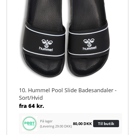
10. Hummel Pool Slide Badesandaler -
Sort/Hvid
fra
64 kr.
På lager
80,00 DKK
Til butik
(Levering 29.00 DKK)