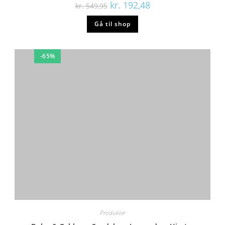
kr.
192,48
kr.
549,95
Gå til shop
-65%
Produkter
Dolce & Gabbana Sandaler – Lyserød m. Hjerter
kr.
804,98
kr.
2.299,95
Gå til shop
-65%
Produkter
En Fant Sandaler – Phoenix – Sort
kr.
174,98
kr.
499,95