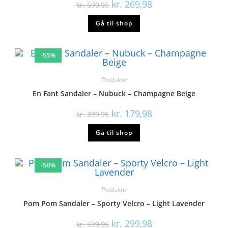
kr.
299,98
kr.
599,95
Gå til shop
-50%
Produkter
Bundgaard Sandaler – Ivy – Sort
kr.
399,98
kr.
799,95
Gå til shop
-50%
Produkter
Petit by Sofie Schnoor Sandaler – Light Rose
kr.
299,98
kr.
599,95