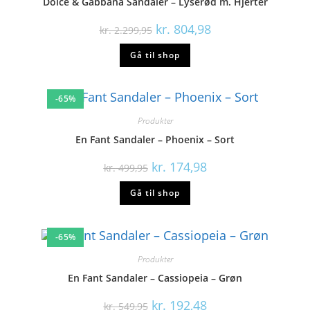
Gå til shop
-65%
Produkter
En Fant Sandaler – Cassiopeia – Grøn
kr.
192,48
kr.
549,95
Gå til shop
-60%
Produkter
Petit by Sofie Schnoor Sandaler – Black
kr.
219,98
kr.
549,95
Gå til shop