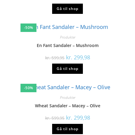
Gå til shop
-50%
Produkter
Pom Pom Sandaler – Two Velcro Scalloped – Yellow
Patent
kr.
274,98
kr.
549,95
Gå til shop
-50%
Produkter
Viking Sandaler – Thrill – Navy/Grå
kr.
259,98
kr.
519,95
Gå til shop