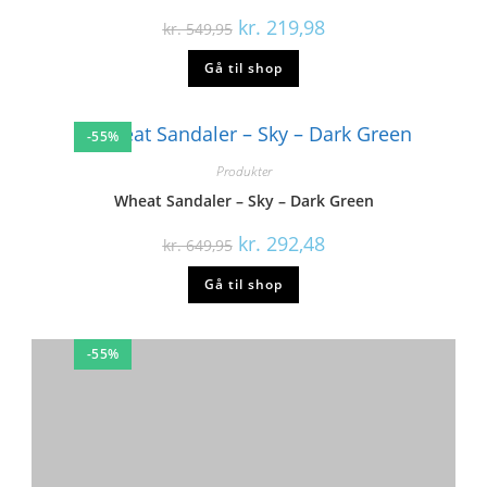
Produkter
En Fant Sandaler – Lighyweight – Pine Bark
kr.
269,98
kr.
599,95
Gå til shop
-55%
Produkter
En Fant Sandaler – Nubuck – Champagne Beige
kr.
179,98
kr.
399,95
Gå til shop
-50%
Produkter