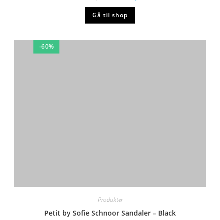
-55%
Produkter
Wheat Sandaler – Sky – Dark Green
kr.
292,48
kr.
649,95
Gå til shop
-55%
Produkter
En Fant Sandaler – Nubuck – Sea Spray
kr.
179,98
kr.
399,95
Gå til shop
-55%