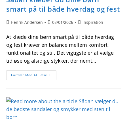
smart på til både hverdag og fest
Post
Post
Post
Henrik Andersen
08/01/2026
Inspiration
author:
published:
category:
At klæde dine børn smart på til både hverdag
og fest kræver en balance mellem komfort,
funktionalitet og stil. Det vigtigste er at vælge
tidløse og alsidige stykker, der nemt…
Sådan
Fortsæt Med At Læse
Klæder
Du
Dine
Børn
Smart
På
Til
Både
Hverdag
Og
Fest