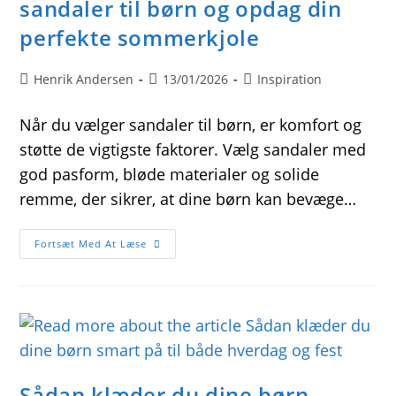
sandaler til børn og opdag din
perfekte sommerkjole
Post
Post
Post
Henrik Andersen
13/01/2026
Inspiration
author:
published:
category:
Når du vælger sandaler til børn, er komfort og
støtte de vigtigste faktorer. Vælg sandaler med
god pasform, bløde materialer og solide
remme, der sikrer, at dine børn kan bevæge…
Sådan
Fortsæt Med At Læse
Vælger
Du
De
Bedste
Sandaler
Til
Børn
Og
Opdag
Din
Perfekte
Sådan klæder du dine børn
Sommerkjole