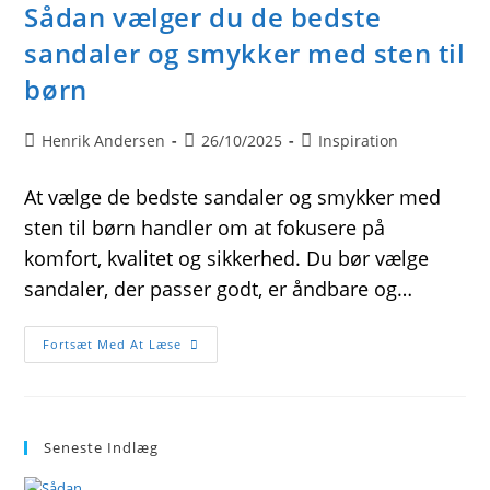
Sådan vælger du de bedste
sandaler og smykker med sten til
børn
Post
Post
Post
Henrik Andersen
26/10/2025
Inspiration
author:
published:
category:
At vælge de bedste sandaler og smykker med
sten til børn handler om at fokusere på
komfort, kvalitet og sikkerhed. Du bør vælge
sandaler, der passer godt, er åndbare og…
Sådan
Fortsæt Med At Læse
Vælger
Du
De
Bedste
Sandaler
Og
Seneste Indlæg
Smykker
Med
Sten