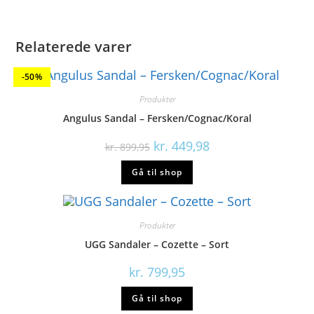
Relaterede varer
-50%
Produkter
Angulus Sandal – Fersken/Cognac/Koral
Den
Den
kr.
449,98
kr.
899,95
oprindelige
aktuelle
pris
pris
Gå til shop
var:
er:
kr. 899,95.
kr. 449,98.
Produkter
UGG Sandaler – Cozette – Sort
kr.
799,95
Gå til shop