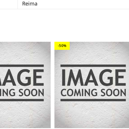
Reima
-50%