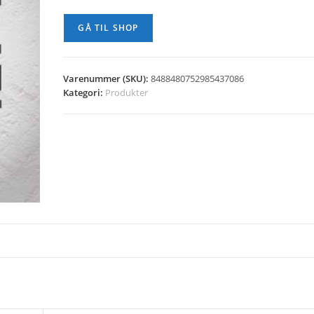
GÅ TIL SHOP
Varenummer (SKU):
8488480752985437086
Kategori:
Produkter