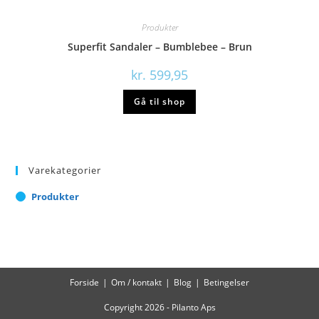
Produkter
Superfit Sandaler – Bumblebee – Brun
kr.
599,95
Gå til shop
Varekategorier
Produkter
Forside
Om / kontakt
Blog
Betingelser
Copyright 2026 - Pilanto Aps