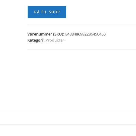
GÅ TIL SHOP
Varenummer (SKU):
8488486982286450453
Kategori:
Produkter