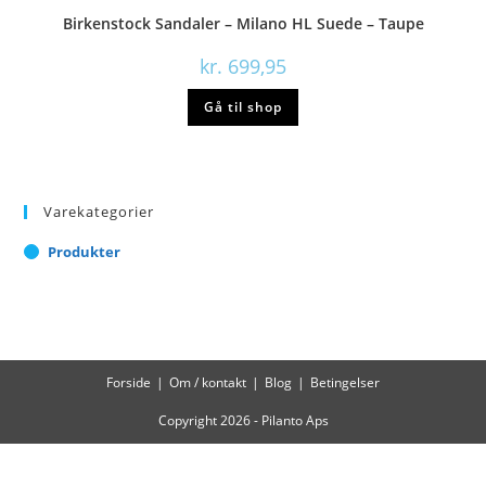
Birkenstock Sandaler – Milano HL Suede – Taupe
kr.
699,95
Gå til shop
Varekategorier
Produkter
Forside
Om / kontakt
Blog
Betingelser
Copyright 2026 - Pilanto Aps