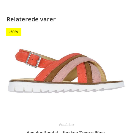
Relaterede varer
-50%
Produkter
Angulus Sandal – Fersken/Cognac/Koral